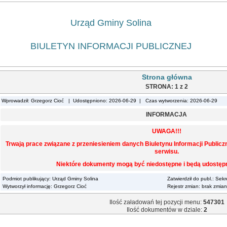
Urząd Gminy Solina
BIULETYN INFORMACJI PUBLICZNEJ
Strona główna
STRONA: 1 z 2
Wprowadził: Grzegorz Cioć | Udostępniono: 2026-06-29 | Czas wytworzenia: 2026-06-29
INFORMACJA
UWAGA!!!
Trwają prace związane z przeniesieniem danych Biuletynu Informacji Public
serwisu.
Niektóre dokumenty mogą być niedostępne i będą udostępn
Podmiot publikujący: Urząd Gminy Solina
Zatwierdził do publ.: Sek
Wytworzył informację: Grzegorz Cioć
Rejestr zmian: brak zmian
Ilość załadowań tej pozycji menu:
547301
Ilość dokumentów w dziale:
2