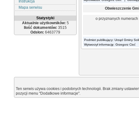
Instrukcja
Mapa serwisu
Obwieszczenie Gminn
Statystyki
o przyznanych numerach 
Aktualnie użytkowników:
5
Ilość dokumentów:
3515
Odsłon:
6463779
Podmiot publikujący: Urząd Gminy Sol
Wytworzył informację: Grzegorz Cioć
Ten serwis używa cookies i podobnych technologii. Brak zmiany ustawien
pozycji menu "Dodatkowe informacje".