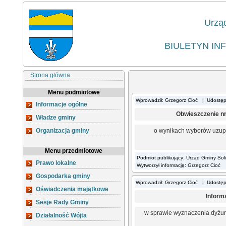
Urzą
BIULETYN IN
Strona główna
Menu podmiotowe
Wprowadził: Grzegorz Cioć | Udostę
Informacje ogólne
Obwieszczenie nr
Władze gminy
Organizacja gminy
o wynikach wyborów uzupe
Menu przedmiotowe
Podmiot publikujący: Urząd Gminy Sol
Prawo lokalne
Wytworzył informację: Grzegorz Cioć
Gospodarka gminy
Wprowadził: Grzegorz Cioć | Udostę
Oświadczenia majątkowe
Inform
Sesje Rady Gminy
w sprawie wyznaczenia dyżu
Działalność Wójta