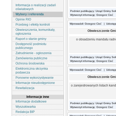
Informacja o realizacji zadań
oświatowych
Podmiot publikujący: Urząd Gminy Sol
Wybory i referenda
Wytworzył informację: Grzegorz Cioć
Opinie RIO
Wprowadził: Grzegorz Cioć | Udostę
Przebieg i efekty kontroli
Obwieszczenia, komunikaty,
Obwieszczenie Gminn
ogłoszenia
Raport o stanie gminy
o obsadzeniu mandatu radn
Dostępność podmiotu
publicznego
Zatrudnienie - ogłoszenia
Podmiot publikujący: Urząd Gminy Sol
Zamówienia publiczne
Wytworzył informację: Grzegorz Cioć
Ochrona środowiska
Elektroniczna skrzynka
Wprowadził: Grzegorz Cioć | Udostę
podawcza
Obwieszczenie Gminn
Ponowne wykorzystywanie
Informacje nieudostępnione
o zarejestrowanych listach ka
Rewitalizacja
Informacje inne
Informacje dodatkowe
Podmiot publikujący: Urząd Gminy Sol
Wyszukiwarka
Wytworzył informację: Grzegorz Cioć
Redakcja BIP
Wprowadził: Grzegorz Cioć | Udostę