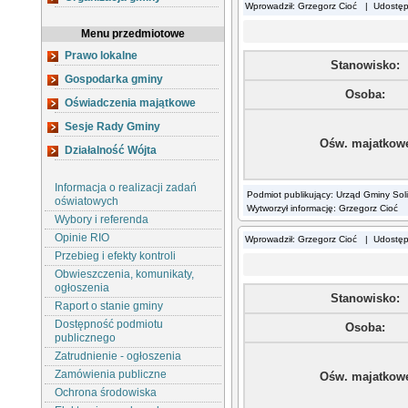
Wprowadził: Grzegorz Cioć | Udostę
Menu przedmiotowe
Prawo lokalne
Stanowisko:
Gospodarka gminy
Osoba:
Oświadczenia majątkowe
Sesje Rady Gminy
Ośw. majatkow
Działalność Wójta
Informacja o realizacji zadań
Podmiot publikujący: Urząd Gminy Sol
oświatowych
Wytworzył informację: Grzegorz Cioć
Wybory i referenda
Opinie RIO
Wprowadził: Grzegorz Cioć | Udostę
Przebieg i efekty kontroli
Obwieszczenia, komunikaty,
ogłoszenia
Stanowisko:
Raport o stanie gminy
Dostępność podmiotu
Osoba:
publicznego
Zatrudnienie - ogłoszenia
Zamówienia publiczne
Ośw. majatkow
Ochrona środowiska