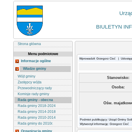
Urzą
BIULETYN IN
Strona główna
Menu podmiotowe
Wprowadził: Grzegorz Cioć | Udostę
Informacje ogólne
Władze gminy
Wójt gminy
Stanowisko:
Zastępcy wójta
Osoba:
Przewodniczący rady
Komisje rady gminy
Rada gminy - obecna
Ośw. majatkow
Rada gminy 2018-2024
Rada gminy 2014-2018
Rada gminy 2010-2014
Podmiot publikujący: Urząd Gminy Sol
Rada gminy do 2010r.
Wytworzył informację: Grzegorz Cioć
Organizacja gminy