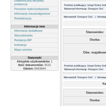
Elektroniczna skrzynka
podawcza
Podmiot publikujący: Urząd Gminy Sol
Ponowne wykorzystywanie
Wytworzył informację: Grzegorz Cioć
Informacje nieudostępnione
Wprowadził: Grzegorz Cioć | Udostę
Rewitalizacja
Informacje inne
Informacje dodatkowe
Stanowisko:
Wyszukiwarka
Osoba:
Redakcja BIP
Instrukcja
Mapa serwisu
Ośw. majatkow
Statystyki
Aktualnie użytkowników:
1
Ilość dokumentów:
3515
Podmiot publikujący: Urząd Gminy Sol
Odsłon:
6463844
Wytworzył informację: Grzegorz Cioć
Wprowadził: Grzegorz Cioć | Udostę
Ra
Stanowisko:
Osoba: