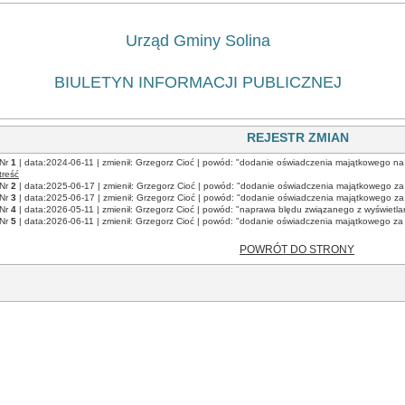
Urząd Gminy Solina
BIULETYN INFORMACJI PUBLICZNEJ
REJESTR ZMIAN
Nr
1
| data:2024-06-11 | zmienił: Grzegorz Cioć | powód: "dodanie oświadczenia majątkowego n
treść
Nr
2
| data:2025-06-17 | zmienił: Grzegorz Cioć | powód: "dodanie oświadczenia majątkowego za 
Nr
3
| data:2025-06-17 | zmienił: Grzegorz Cioć | powód: "dodanie oświadczenia majątkowego za 
Nr
4
| data:2026-05-11 | zmienił: Grzegorz Cioć | powód: "naprawa blędu związanego z wyświet
Nr
5
| data:2026-06-11 | zmienił: Grzegorz Cioć | powód: "dodanie oświadczenia majątkowego za 
POWRÓT DO STRONY