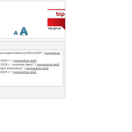
a początek kadencji 2024-2029" |
poprzednia
2024 r." |
poprzednia treść
2024 r. - poprawa błędu" |
poprzednia treść
laniem dokumentu" |
poprzednia treść
2025 r." |
poprzednia treść