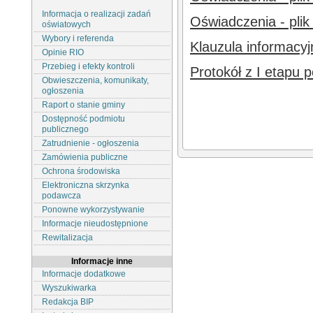
Informacja o realizacji zadań
Oświadczenia - plik
oświatowych
Wybory i referenda
Klauzula informacyjn
Opinie RIO
Przebieg i efekty kontroli
Protokół z I etapu 
Obwieszczenia, komunikaty,
ogłoszenia
Raport o stanie gminy
Dostępność podmiotu
publicznego
Zatrudnienie - ogłoszenia
Zamówienia publiczne
Ochrona środowiska
Elektroniczna skrzynka
podawcza
Ponowne wykorzystywanie
Informacje nieudostępnione
Rewitalizacja
Informacje inne
Informacje dodatkowe
Wyszukiwarka
Redakcja BIP