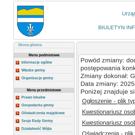
Urzą
BIULETYN IN
Strona główna
Menu podmiotowe
Powód zmiany: dod
Informacje ogólne
postępowania kon
Władze gminy
Zmiany dokonał: G
Organizacja gminy
Data zmiany: 2025
Menu przedmiotowe
Poniżej znajduje s
Prawo lokalne
Ogłoszenie - plik ty
Gospodarka gminy
Kwestionariusz osob
Oświadczenia majątkowe
Sesje Rady Gminy
Kwestionariusz osob
Działalność Wójta
Oświadczenia - plik