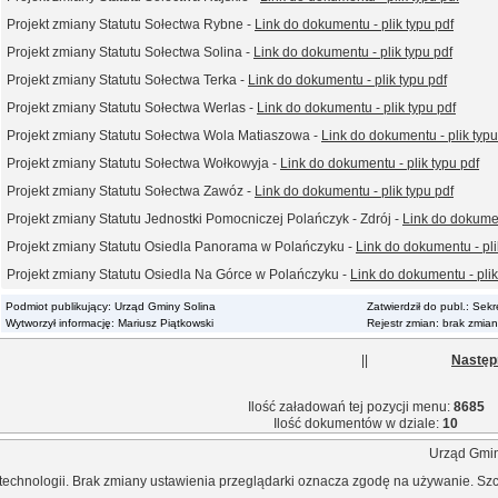
Projekt zmiany Statutu Sołectwa Rybne -
Link do dokumentu - plik typu pdf
Projekt zmiany Statutu Sołectwa Solina -
Link do dokumentu - plik typu pdf
Projekt zmiany Statutu Sołectwa Terka -
Link do dokumentu - plik typu pdf
Projekt zmiany Statutu Sołectwa Werlas -
Link do dokumentu - plik typu pdf
Projekt zmiany Statutu Sołectwa Wola Matiaszowa -
Link do dokumentu - plik typu
Projekt zmiany Statutu Sołectwa Wołkowyja -
Link do dokumentu - plik typu pdf
Projekt zmiany Statutu Sołectwa Zawóz -
Link do dokumentu - plik typu pdf
Projekt zmiany Statutu Jednostki Pomocniczej Polańczyk - Zdrój -
Link do dokumen
Projekt zmiany Statutu Osiedla Panorama w Polańczyku -
Link do dokumentu - pli
Projekt zmiany Statutu Osiedla Na Górce w Polańczyku -
Link do dokumentu - plik
Podmiot publikujący: Urząd Gminy Solina
Zatwierdził do publ.: Sek
Wytworzył informację: Mariusz Piątkowski
Rejestr zmian: brak zmian
||
Następ
Ilość załadowań tej pozycji menu:
8685
Ilość dokumentów w dziale:
10
Urząd Gminy
echnologii. Brak zmiany ustawienia przeglądarki oznacza zgodę na używanie. Szcz