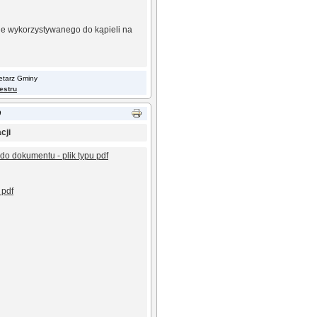
ie wykorzystywanego do kąpieli na
retarz Gminy
jestru
9
cji
 do dokumentu - plik typu pdf
 pdf