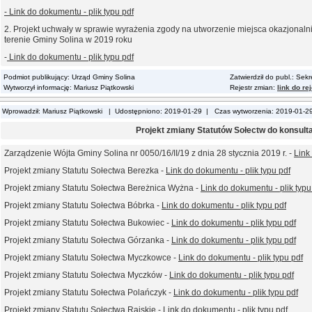
- Link do dokumentu - plik typu pdf
2. Projekt uchwały w sprawie wyrażenia zgody na utworzenie miejsca okazjonaln
terenie Gminy Solina w 2019 roku
-
Link do dokumentu - plik typu pdf
Podmiot publikujący: Urząd Gminy Solina
Zatwierdził do publ.: Sek
Wytworzył informację: Mariusz Piątkowski
Rejestr zmian:
link do re
Wprowadził: Mariusz Piątkowski | Udostępniono: 2019-01-29 | Czas wytworzenia: 2019-01-2
Projekt zmiany Statutów Sołectw do konsulta
Zarządzenie Wójta Gminy Solina nr 0050/16/II/19 z dnia 28 stycznia 2019 r. -
Link
Projekt zmiany Statutu Sołectwa Berezka -
Link do dokumentu - plik typu pdf
Projekt zmiany Statutu Sołectwa Bereżnica Wyżna -
Link do dokumentu - plik typu
Projekt zmiany Statutu Sołectwa Bóbrka -
Link do dokumentu - plik typu pdf
Projekt zmiany Statutu Sołectwa Bukowiec -
Link do dokumentu - plik typu pdf
Projekt zmiany Statutu Sołectwa Górzanka -
Link do dokumentu - plik typu pdf
Projekt zmiany Statutu Sołectwa Myczkowce -
Link do dokumentu - plik typu pdf
Projekt zmiany Statutu Sołectwa Myczków -
Link do dokumentu - plik typu pdf
Projekt zmiany Statutu Sołectwa Polańczyk -
Link do dokumentu - plik typu pdf
Projekt zmiany Statutu Sołectwa Rajskie -
Link do dokumentu - plik typu pdf