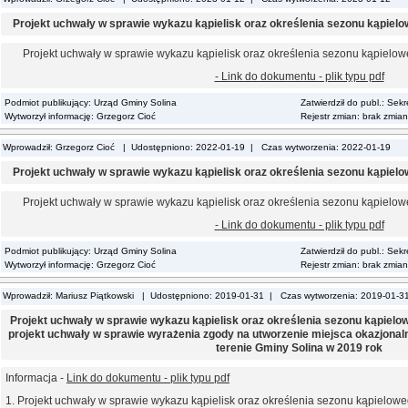
Projekt uchwały w sprawie wykazu kąpielisk oraz określenia sezonu kąpielo
Projekt uchwały w sprawie wykazu kąpielisk oraz określenia sezonu kąpielo
- Link do dokumentu - plik typu pdf
Podmiot publikujący: Urząd Gminy Solina
Zatwierdził do publ.: Sek
Wytworzył informację: Grzegorz Cioć
Rejestr zmian: brak zmian
Wprowadził: Grzegorz Cioć | Udostępniono: 2022-01-19 | Czas wytworzenia: 2022-01-19
Projekt uchwały w sprawie wykazu kąpielisk oraz określenia sezonu kąpielo
Projekt uchwały w sprawie wykazu kąpielisk oraz określenia sezonu kąpielo
- Link do dokumentu - plik typu pdf
Podmiot publikujący: Urząd Gminy Solina
Zatwierdził do publ.: Sek
Wytworzył informację: Grzegorz Cioć
Rejestr zmian: brak zmian
Wprowadził: Mariusz Piątkowski | Udostępniono: 2019-01-31 | Czas wytworzenia: 2019-01-3
Projekt uchwały w sprawie wykazu kąpielisk oraz określenia sezonu kąpielow
projekt uchwały w sprawie wyrażenia zgody na utworzenie miejsca okazjonal
terenie Gminy Solina w 2019 rok
Informacja -
Link do dokumentu - plik typu pdf
1. Projekt uchwały w sprawie wykazu kąpielisk oraz określenia sezonu kąpielow