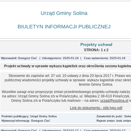
Urząd Gminy Solina
BIULETYN INFORMACJI PUBLICZNEJ
Projekty uchwał
STRONA: 1 z 2
Wprowadził: Grzegorz Cioć | Udostępniono: 2025-01-16 | Czas wytworzenia: 2025-01-16
Projekt uchwały w sprawie wykazu kąpielisk oraz określenia sezonu kąpielo
Stosownie do zapisów art. 37 ust. 10 ustawy z dnia 20 lipca 2017 r. Prawo 
publicznej wiadomości projekty uchwały w sprawie wykazu kąpielisk oraz okr
terenie Gminy Solina.
Wszelkie uwagi oraz propozycje zmian przedmiotowego projektu uchwały należy 
na adres: Urząd Gminy Solina z/s w Polańczyku, ul. Wiejska 2 38-610 Polańczyk,
Gminy Solina z/s w Polańczyku lub mailowo – na adres:
urzad@esolina.pl
w
Link do dokumentu - plik typu pdf
Podmiot publikujący: Urząd Gminy Solina
Zatwierdził do publ.: Sek
Wytworzył informację: Grzegorz Cioć
Rejestr zmian: brak zmian
Wprowadził: Grzegorz Cioć | Udostępniono: 2023-01-12 | Czas wytworzenia: 2023-01-12