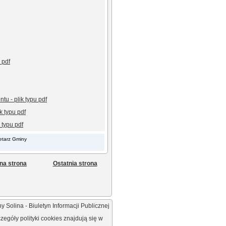
 pdf
tu - plik typu pdf
k typu pdf
 typu pdf
retarz Gminy
na strona
Ostatnia strona
 Solina - Biuletyn Informacji Publicznej
egóły polityki cookies znajdują się w