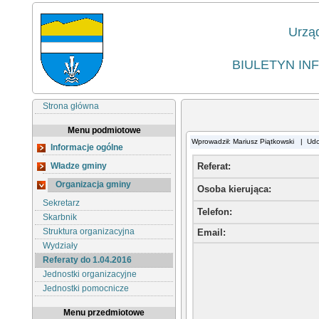
Urzą
BIULETYN IN
Strona główna
Menu podmiotowe
Wprowadził: Mariusz Piątkowski | Ud
Informacje ogólne
Władze gminy
Referat:
Organizacja gminy
Osoba kierująca
:
Sekretarz
Telefon
:
Skarbnik
Struktura organizacyjna
Email
:
Wydziały
Referaty do 1.04.2016
Jednostki organizacyjne
Jednostki pomocnicze
Menu przedmiotowe