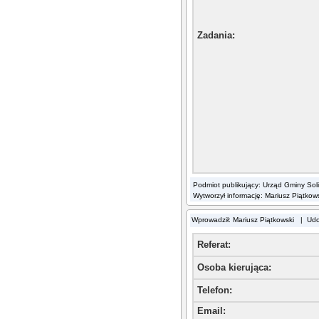
Zadania
:
Podmiot publikujący: Urząd Gminy Sol
Wytworzył informację: Mariusz Piątkow
Wprowadził: Mariusz Piątkowski | Ud
Referat:
Osoba kierująca
:
Telefon
:
Email
: