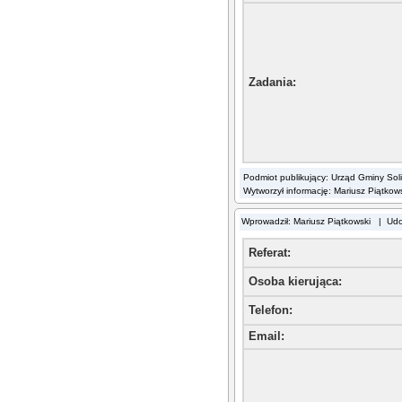
Zadania
:
Podmiot publikujący: Urząd Gminy Sol
Wytworzył informację: Mariusz Piątkow
Wprowadził: Mariusz Piątkowski | Ud
Referat:
Osoba kierująca
:
Telefon
:
Email
: