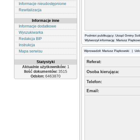
Informacje nieudostępnione
Rewitalizacja
Informacje inne
Informacje dodatkowe
Wyszukiwarka
Podmiot publikujący: Urząd Gminy Sol
Redakcja BIP
Wytworzył informację: Mariusz Piątkow
Instrukcja
Mapa serwisu
Wprowadził: Mariusz Piątkowski | Ud
Referat:
Statystyki
Aktualnie użytkowników:
1
Ilość dokumentów:
3515
Osoba kierująca
:
Odsłon:
6463870
Telefon
:
Email
: