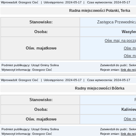
Wprowadził: Grzegorz Cioć | Udostępniono: 2024-05-17 | Czas wytworzenia: 2024-05-17
Radna miejscowości Polanki, Terka
Stanowisko:
Zastępca Przewodnic
Osoba:
Wasyle
Ośw. maj. na pocz
Ośw. majatkowe
Ośw. ma
Ośw. ma
Podmiot publikujący: Urząd Gminy Solina
Zatwierdził do publ.: Sek
Wytworzył informację: Grzegorz Cioć
Rejestr zmian:
link do re
Wprowadził: Grzegorz Cioć | Udostępniono: 2024-05-17 | Czas wytworzenia: 2024-05-17
Radny miejscowości Bóbrka
Stanowisko:
Osoba:
Kalinie
Ośw. majatkowe
Ośw. ma
Podmiot publikujący: Urząd Gminy Solina
Zatwierdził do publ.: Sek
Wytworzył informację: Grzegorz Cioć
Rejestr zmian:
link do re