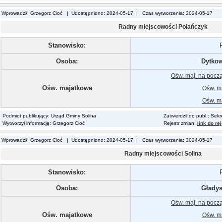
Wprowadził: Grzegorz Cioć | Udostępniono: 2024-05-17 | Czas wytworzenia: 2024-05-17
Radny miejscowości Polańczyk
Stanowisko:
Osoba:
Dytkow
Ośw. maj. na pocz
Ośw. majatkowe
Ośw. ma
Ośw. ma
Podmiot publikujący: Urząd Gminy Solina
Zatwierdził do publ.: Sek
Wytworzył informację: Grzegorz Cioć
Rejestr zmian:
link do re
Wprowadził: Grzegorz Cioć | Udostępniono: 2024-05-17 | Czas wytworzenia: 2024-05-17
Radny miejscowości Solina
Stanowisko:
Osoba:
Gładys
Ośw. maj. na pocz
Ośw. majatkowe
Ośw. ma