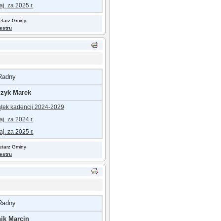
j. za 2025 r.
retarz Gminy
jestru
Radny
zyk Marek
ątek kadencji 2024-202
9
j. za 2024 r.
j. za 2025 r.
retarz Gminy
jestru
Radny
nik Marcin