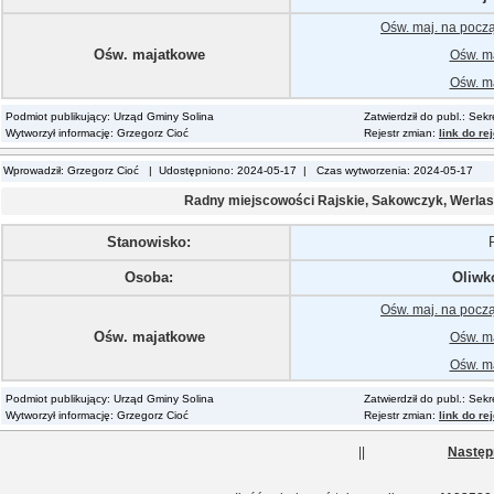
Ośw. maj. na pocz
Ośw. majatkowe
Ośw. ma
Ośw. ma
Podmiot publikujący: Urząd Gminy Solina
Zatwierdził do publ.: Sek
Wytworzył informację: Grzegorz Cioć
Rejestr zmian:
link do re
Wprowadził: Grzegorz Cioć | Udostępniono: 2024-05-17 | Czas wytworzenia: 2024-05-17
Radny miejscowości Rajskie, Sakowczyk, Werlas
Stanowisko:
Osoba:
Oliwk
Ośw. maj. na pocz
Ośw. majatkowe
Ośw. ma
Ośw. ma
Podmiot publikujący: Urząd Gminy Solina
Zatwierdził do publ.: Sek
Wytworzył informację: Grzegorz Cioć
Rejestr zmian:
link do re
||
Następ