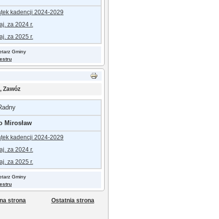
ątek kadencji 2024-202
9
j. za 2024 r.
j. za 2025 r.
retarz Gminy
jestru
, Zawóz
Radny
o Mirosław
ątek kadencji 2024-202
9
j. za 2024 r.
j. za 2025 r.
retarz Gminy
jestru
na strona
Ostatnia strona