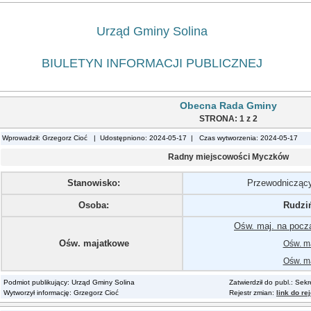
Urząd Gminy Solina
BIULETYN INFORMACJI PUBLICZNEJ
Obecna Rada Gminy
STRONA: 1 z 2
Wprowadził: Grzegorz Cioć | Udostępniono: 2024-05-17 | Czas wytworzenia: 2024-05-17
Radny miejscowości Myczków
Stanowisko:
Przewodnicząc
Osoba:
Rudzi
Ośw. maj. na pocz
Ośw. majatkowe
Ośw. ma
Ośw. ma
Podmiot publikujący: Urząd Gminy Solina
Zatwierdził do publ.: Sek
Wytworzył informację: Grzegorz Cioć
Rejestr zmian:
link do re