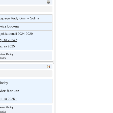
zącego Rady Gminy Solina
wicz Lucyna
ątek kadencji 2024-202
9
j. za 2024 r.
j. za 2025 r.
retarz Gminy
jestru
Radny
wicz Mariusz
j. za 2025 r.
retarz Gminy
jestru