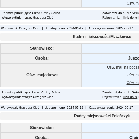
Ośw. ma
Podmiot publikujący: Urząd Gminy Solina
Zatwierdził do publ.: Sek
Wytworzył informację: Grzegorz Cioć
Rejestr zmian:
link do re
Wprowadził: Grzegorz Cioć | Udostępniono: 2024-05-17 | Czas wytworzenia: 2024-05-17
Radny miejscowości Myczkowce
Stanowisko:
Osoba:
Juszc
Ośw. maj. na pocz
Ośw. majatkowe
Ośw. ma
Ośw. ma
Podmiot publikujący: Urząd Gminy Solina
Zatwierdził do publ.: Sek
Wytworzył informację: Grzegorz Cioć
Rejestr zmian:
link do re
Wprowadził: Grzegorz Cioć | Udostępniono: 2024-05-17 | Czas wytworzenia: 2024-05-17
Radny miejscowości Polańczyk
Stanowisko:
Osoba:
Olej