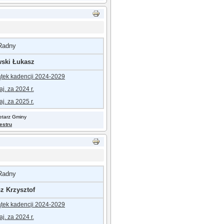
Radny
ski Łukasz
ątek kadencji 2024-202
9
j. za 2024 r.
j. za 2025 r.
retarz Gminy
jestru
Radny
z Krzysztof
ątek kadencji 2024-202
9
j. za 2024 r.