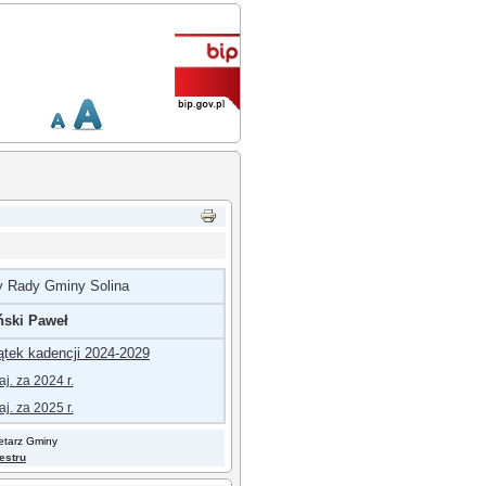
y Rady Gminy Solina
ński Paweł
ątek kadencji 2024-202
9
j. za 2024 r.
j. za 2025 r.
retarz Gminy
jestru